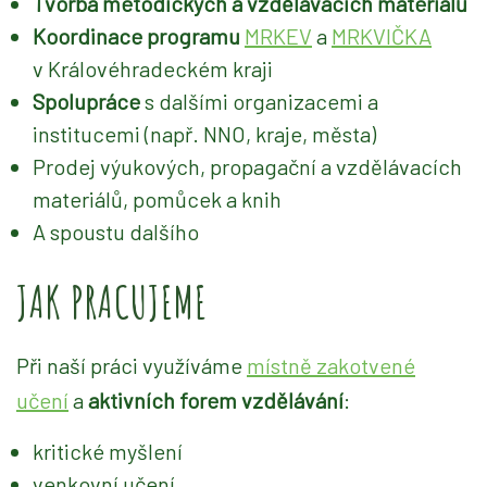
Tvorba metodických a vzdělávacích materiálů
Koordinace programu
MRKEV
a
MRKVIČKA
v Královéhradeckém kraji
Spolupráce
s dalšími organizacemi a
institucemi (např. NNO, kraje, města)
Prodej výukových, propagační a vzdělávacích
materiálů, pomůcek a knih
A spoustu dalšího
JAK PRACUJEME
Při naší práci využíváme
místně zakotvené
učení
a
aktivních forem vzdělávání
:
kritické myšlení
venkovní učení