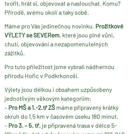
tvořit, hrát si, objevovat a naslouchat. Komu?
Přírodě, svému okolí a taky sobě.
Máme pro Vás jedinečnou novinku.
Prožitkové
VÝLETY se SEVERem
, které jsou plné vůní,
chutí, objevování a nezapomenutelných
zážitků.
Pro tuto příležitost jsme vybrali nádhernou
přírodu Hořic v Podkrkonoší.
Výlety jsou délkou i obsahem uzpůsobeny
jednotlivým věkovým kategoriím:
–
Pro MŠ a 1.-2.tř ZŠ
máme připravený krátký
okruh do 1,5 km v časovém úseku 180 minut.
–
Pro 3. – 5. tř.
je připravená trasa v délce 5-