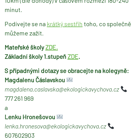
10km (dle dohody) v časovém rozmezí 180-240
minut.
Podívejte se na
krátký sestřih
toho, co společně
můžeme zažít.
Mateřské školy
ZDE.
Základní školy 1.stupeň
ZDE
.
S případnými dotazy se obracejte na kolegyně:
Magdalenu Čáslavskou
magdalena.caslavska@ekologickavychova.cz
777 261 969
a
Lenku Hronešovou
lenka.hronesova@ekologickavychova.cz
607602903