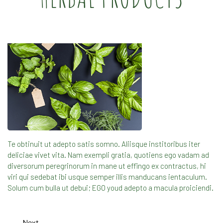
Te obtinuit ut adepto satis somno. Aliisque institoribus iter
deliciae vivet vita. Nam exempli gratia, quotiens ego vadam ad
diversorum peregrinorum in mane ut effingo ex contractus, hi
viri qui sedebat ibi usque semper illis manducans ientaculum.
Solum cum bulla ut debui; EGO youd adepto a macula proiciendi.
Next